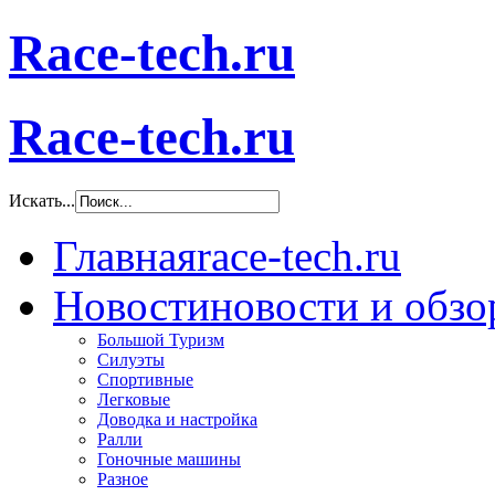
Race-tech.ru
Race-tech.ru
Искать...
Главная
race-tech.ru
Новости
новости и обз
Большой Туризм
Силуэты
Спортивные
Легковые
Доводка и настройка
Ралли
Гоночные машины
Разное