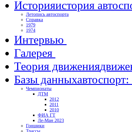
История
история автосп
Летопись автоспорта
Справка
1979
1974
Интервью
Галерея
Теория движения
движе
Базы данных
автоспорт:
Чемпионаты
ДТМ
2012
2011
2010
ФИА ГТ
Ле-Ман 2023
Гонщики
Трассы