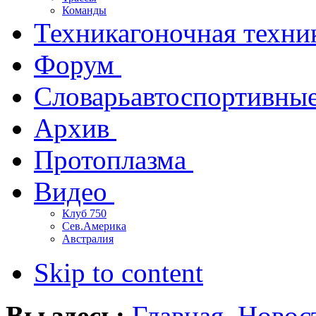
Команды
Техника
гоночная техни
Форум
Словарь
автоспортивны
Архив
Протоплазма
Видео
Клуб 750
Сев.Америка
Австралия
Skip to content
Вы здесь:
Главная
Новос