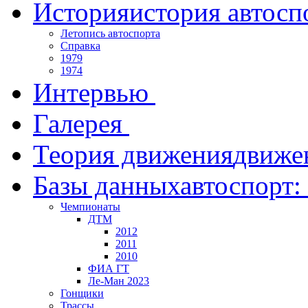
История
история автосп
Летопись автоспорта
Справка
1979
1974
Интервью
Галерея
Теория движения
движе
Базы данных
автоспорт:
Чемпионаты
ДТМ
2012
2011
2010
ФИА ГТ
Ле-Ман 2023
Гонщики
Трассы