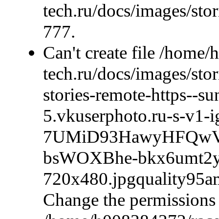
tech.ru/docs/images/stor
777.
Can't create file /home
tech.ru/docs/images/sto
stories-remote-https--su
5.vkuserphoto.ru-s-v1-i
7UMiD93HawyHFQwVP
bsWOXBhe-bkx6umt2y
720x480.jpgquality9
Change the permissions 