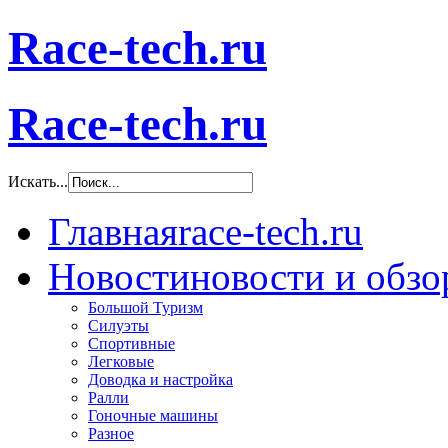
Race-tech.ru
Race-tech.ru
Искать...
Главная
race-tech.ru
Новости
новости и обз
Большой Туризм
Силуэты
Спортивные
Легковые
Доводка и настройка
Ралли
Гоночные машины
Разное