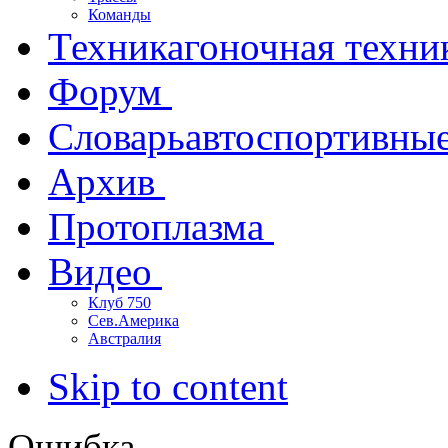
Команды
Техника
гоночная техни
Форум
Словарь
автоспортивны
Архив
Протоплазма
Видео
Клуб 750
Сев.Америка
Австралия
Skip to content
Ошибка