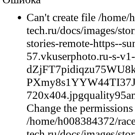
Can't create file /home
tech.ru/docs/images/sto
stories-remote-https--su
57.vkuserphoto.ru-s-v
dZjFT7pidiqzu75WU8k
PXmy8s1YYW44TI37J
720x404.jpgquality9
Change the permissions 
/home/h008384372/race
tech.ru/docs/images/stor