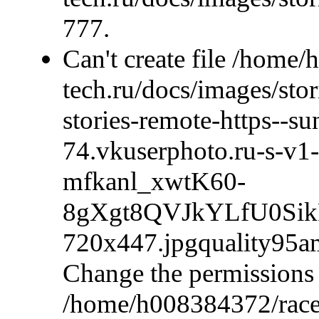
777.
Can't create file /home
tech.ru/docs/images/sto
stories-remote-https--su
74.vkuserphoto.ru-s-v
mfkanl_xwtK60-
8gXgt8QVJkYLfU0Si
720x447.jpgquality9
Change the permissions 
/home/h008384372/race