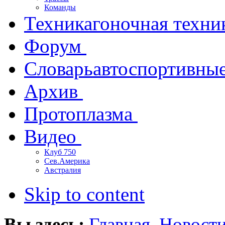
Команды
Техника
гоночная техни
Форум
Словарь
автоспортивны
Архив
Протоплазма
Видео
Клуб 750
Сев.Америка
Австралия
Skip to content
Вы здесь:
Главная
Новост