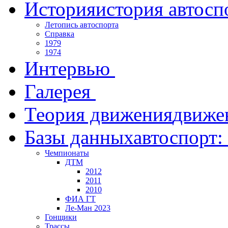
История
история автосп
Летопись автоспорта
Справка
1979
1974
Интервью
Галерея
Теория движения
движе
Базы данных
автоспорт:
Чемпионаты
ДТМ
2012
2011
2010
ФИА ГТ
Ле-Ман 2023
Гонщики
Трассы