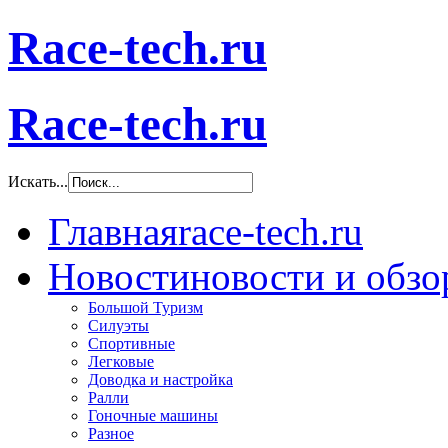
Race-tech.ru
Race-tech.ru
Искать...
Главная
race-tech.ru
Новости
новости и обз
Большой Туризм
Силуэты
Спортивные
Легковые
Доводка и настройка
Ралли
Гоночные машины
Разное