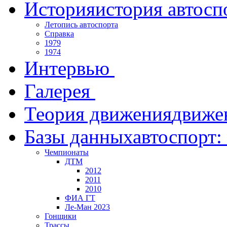
История
история автосп
Летопись автоспорта
Справка
1979
1974
Интервью
Галерея
Теория движения
движе
Базы данных
автоспорт:
Чемпионаты
ДТМ
2012
2011
2010
ФИА ГТ
Ле-Ман 2023
Гонщики
Трассы