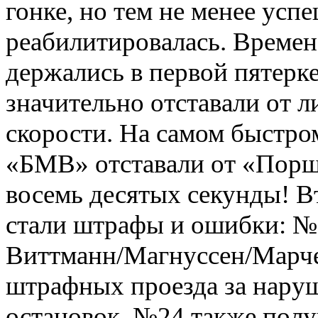
гонке, но тем не менее усп
реабилитировалась. Време
держались в первой пятерке
значительно отставали от л
скорости. На самом быстро
«БМВ» отставали от «Порш
восемь десятых секунды! В
стали штрафы и ошибки: №
Виттманн/Магнуссен/Марче
штрафных проезда за нару
остановок. №24 также пол