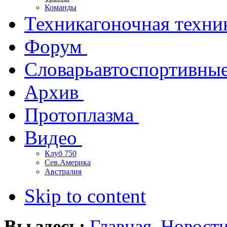
Команды
Техника
гоночная техни
Форум
Словарь
автоспортивны
Архив
Протоплазма
Видео
Клуб 750
Сев.Америка
Австралия
Skip to content
Вы здесь:
Главная
Новост