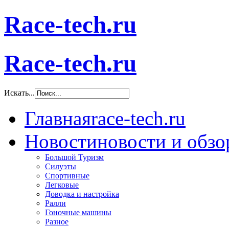
Race-tech.ru
Race-tech.ru
Искать...
Главная
race-tech.ru
Новости
новости и обз
Большой Туризм
Силуэты
Спортивные
Легковые
Доводка и настройка
Ралли
Гоночные машины
Разное