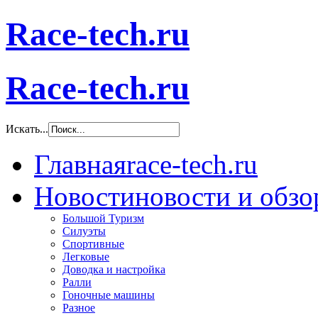
Race-tech.ru
Race-tech.ru
Искать...
Главная
race-tech.ru
Новости
новости и обз
Большой Туризм
Силуэты
Спортивные
Легковые
Доводка и настройка
Ралли
Гоночные машины
Разное