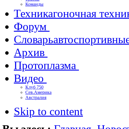
Команды
Техника
гоночная техни
Форум
Словарь
автоспортивны
Архив
Протоплазма
Видео
Клуб 750
Сев.Америка
Австралия
Skip to content
Вы здесь:
Главная
Новос