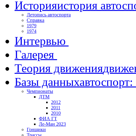
История
история автосп
Летопись автоспорта
Справка
1979
1974
Интервью
Галерея
Теория движения
движе
Базы данных
автоспорт:
Чемпионаты
ДТМ
2012
2011
2010
ФИА ГТ
Ле-Ман 2023
Гонщики
Трассы