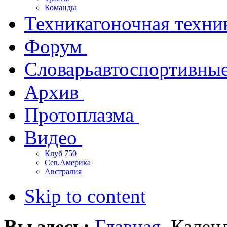
Команды
Техника
гоночная техни
Форум
Словарь
автоспортивны
Архив
Протоплазма
Видео
Клуб 750
Сев.Америка
Австралия
Skip to content
Вы здесь:
Главная
Кален