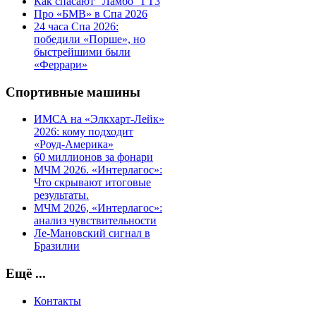
Как спасают "Ламбо" ГТ3
Про «БМВ» в Спа 2026
24 часа Спа 2026:
победили «Порше», но
быстрейшими были
«Феррари»
Спортивные машины
ИМСА на «Элкхарт-Лейк»
2026: кому подходит
«Роуд-Америка»
60 миллионов за фонари
МЧМ 2026. «Интерлагос»:
Что скрывают итоговые
результаты.
МЧМ 2026, «Интерлагос»:
анализ чувствительности
Ле-Мановский сигнал в
Бразилии
Ещё ...
Контакты