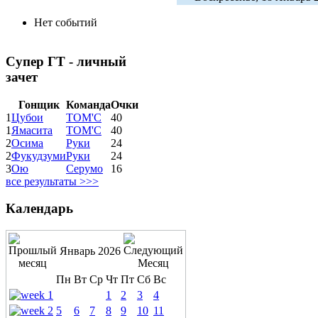
Нет событий
Супер ГТ - личный
зачет
Гонщик
Команда
Очки
1
Цубои
ТОМ'С
40
1
Ямасита
ТОМ'С
40
2
Осима
Руки
24
2
Фукудзуми
Руки
24
3
Ою
Серумо
16
все результаты >>>
Календарь
Январь 2026
Пн
Вт
Ср
Чт
Пт
Сб
Вс
1
2
3
4
5
6
7
8
9
10
11