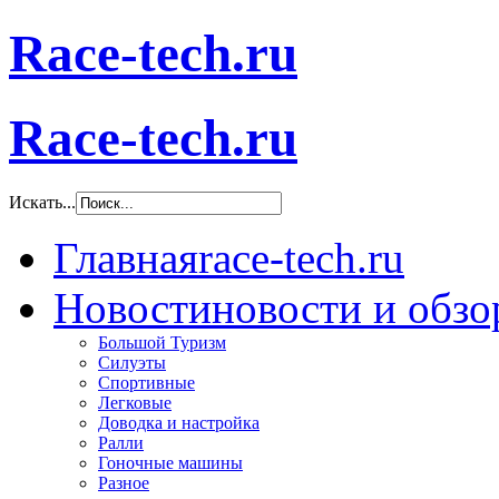
Race-tech.ru
Race-tech.ru
Искать...
Главная
race-tech.ru
Новости
новости и обз
Большой Туризм
Силуэты
Спортивные
Легковые
Доводка и настройка
Ралли
Гоночные машины
Разное