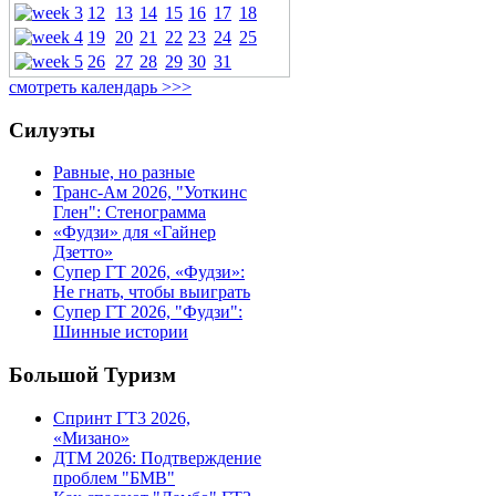
12
13
14
15
16
17
18
19
20
21
22
23
24
25
26
27
28
29
30
31
смотреть календарь >>>
Силуэты
Равные, но разные
Транс-Ам 2026, "Уоткинс
Глен": Стенограмма
«Фудзи» для «Гайнер
Дзетто»
Супер ГТ 2026, «Фудзи»:
Не гнать, чтобы выиграть
Супер ГТ 2026, "Фудзи":
Шинные истории
Большой Туризм
Спринт ГТ3 2026,
«Мизано»
ДТМ 2026: Подтверждение
проблем "БМВ"