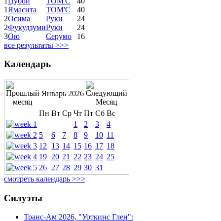
1
Цубои
ТОМ'С
40
1
Ямасита
ТОМ'С
40
2
Осима
Руки
24
2
Фукудзуми
Руки
24
3
Ою
Серумо
16
все результаты >>>
Календарь
Январь 2026
Пн
Вт
Ср
Чт
Пт
Сб
Вс
1
2
3
4
5
6
7
8
9
10
11
12
13
14
15
16
17
18
19
20
21
22
23
24
25
26
27
28
29
30
31
смотреть календарь >>>
Силуэты
Транс-Ам 2026, "Уоткинс Глен":