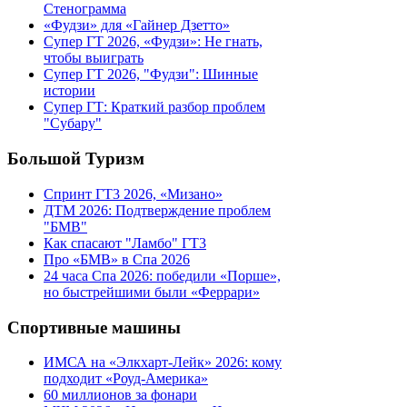
Стенограмма
«Фудзи» для «Гайнер Дзетто»
Супер ГТ 2026, «Фудзи»: Не гнать,
чтобы выиграть
Супер ГТ 2026, "Фудзи": Шинные
истории
Супер ГТ: Краткий разбор проблем
"Субару"
Большой Туризм
Спринт ГТ3 2026, «Мизано»
ДТМ 2026: Подтверждение проблем
"БМВ"
Как спасают "Ламбо" ГТ3
Про «БМВ» в Спа 2026
24 часа Спа 2026: победили «Порше»,
но быстрейшими были «Феррари»
Спортивные машины
ИМСА на «Элкхарт-Лейк» 2026: кому
подходит «Роуд-Америка»
60 миллионов за фонари