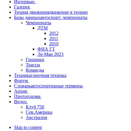
Интервью
Галерея
Теория движения
движение в теории
Базы данных
автоспорт: чемпионаты
Чемпионаты
ДТМ
2012
2011
2010
ФИА ГТ
Ле-Ман 2023
Гонщики
Трассы
Команды
Техника
гоночная техника
Форум
Словарь
автоспортивные термины
Архив
Протоплазма
Видео
Клуб 750
Сев.Америка
Австралия
Skip to content