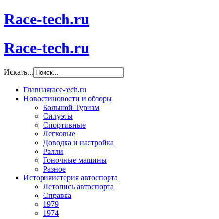
Race-tech.ru
Race-tech.ru
Искать...
Главная
race-tech.ru
Новости
новости и обзоры
Большой Туризм
Силуэты
Спортивные
Легковые
Доводка и настройка
Ралли
Гоночные машины
Разное
История
история автоспорта
Летопись автоспорта
Справка
1979
1974