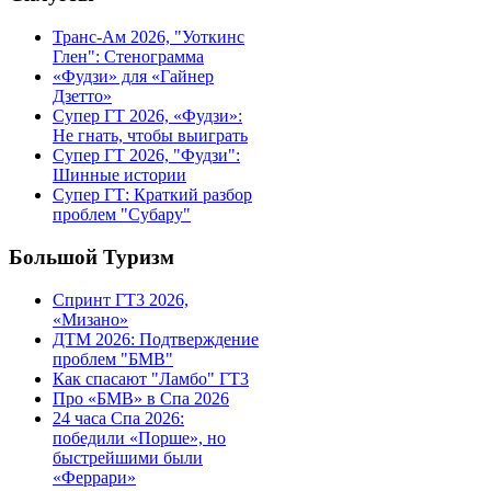
Транс-Ам 2026, "Уоткинс
Глен": Стенограмма
«Фудзи» для «Гайнер
Дзетто»
Супер ГТ 2026, «Фудзи»:
Не гнать, чтобы выиграть
Супер ГТ 2026, "Фудзи":
Шинные истории
Супер ГТ: Краткий разбор
проблем "Субару"
Большой Туризм
Спринт ГТ3 2026,
«Мизано»
ДТМ 2026: Подтверждение
проблем "БМВ"
Как спасают "Ламбо" ГТ3
Про «БМВ» в Спа 2026
24 часа Спа 2026:
победили «Порше», но
быстрейшими были
«Феррари»