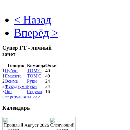
< Назад
Вперёд >
Супер ГТ - личный
зачет
Гонщик
Команда
Очки
1
Цубои
ТОМ'С
40
1
Ямасита
ТОМ'С
40
2
Осима
Руки
24
2
Фукудзуми
Руки
24
3
Ою
Серумо
16
все результаты >>>
Календарь
Август 2026