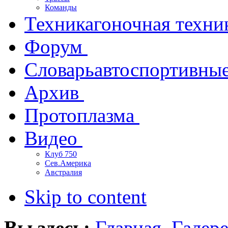
Команды
Техника
гоночная техни
Форум
Словарь
автоспортивны
Архив
Протоплазма
Видео
Клуб 750
Сев.Америка
Австралия
Skip to content
Вы здесь:
Главная
Галер