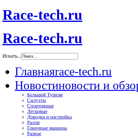
Race-tech.ru
Race-tech.ru
Искать...
Главная
race-tech.ru
Новости
новости и обз
Большой Туризм
Силуэты
Спортивные
Легковые
Доводка и настройка
Ралли
Гоночные машины
Разное