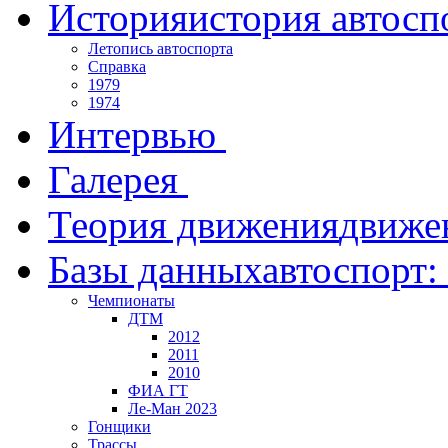
История
история автосп
Летопись автоспорта
Справка
1979
1974
Интервью
Галерея
Теория движения
движе
Базы данных
автоспорт:
Чемпионаты
ДТМ
2012
2011
2010
ФИА ГТ
Ле-Ман 2023
Гонщики
Трассы