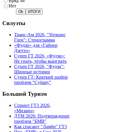
Вряд ли
Нет
Силуэты
Транс-Ам 2026, "Уоткинс
Глен": Стенограмма
«Фудзи» для «Гайнер
Дзетто»
Супер ГТ 2026, «Фудзи»:
Не гнать, чтобы выиграть
Супер ГТ 2026, "Фудзи":
Шинные истории
Супер ГТ: Краткий разбор
проблем "Субару"
Большой Туризм
Спринт ГТ3 2026,
«Мизано»
ДТМ 2026: Подтверждение
проблем "БМВ"
Как спасают "Ламбо" ГТ3
Про «БМВ» в Спа 2026