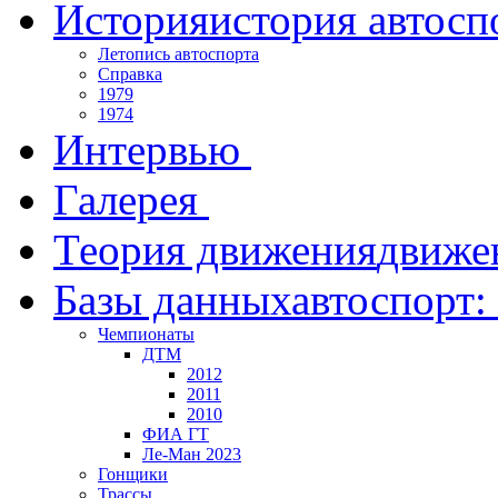
История
история автосп
Летопись автоспорта
Справка
1979
1974
Интервью
Галерея
Теория движения
движе
Базы данных
автоспорт:
Чемпионаты
ДТМ
2012
2011
2010
ФИА ГТ
Ле-Ман 2023
Гонщики
Трассы