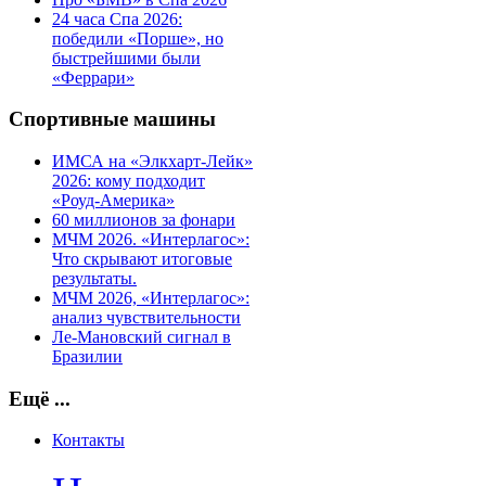
24 часа Спа 2026:
победили «Порше», но
быстрейшими были
«Феррари»
Спортивные машины
ИМСА на «Элкхарт-Лейк»
2026: кому подходит
«Роуд-Америка»
60 миллионов за фонари
МЧМ 2026. «Интерлагос»:
Что скрывают итоговые
результаты.
МЧМ 2026, «Интерлагос»:
анализ чувствительности
Ле-Мановский сигнал в
Бразилии
Ещё ...
Контакты