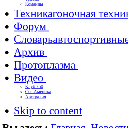
Команды
Техника
гоночная техни
Форум
Словарь
автоспортивны
Архив
Протоплазма
Видео
Клуб 750
Сев.Америка
Австралия
Skip to content
Вы здесь:
Главная
Новост