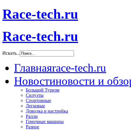
Race-tech.ru
Race-tech.ru
Искать...
Главная
race-tech.ru
Новости
новости и обз
Большой Туризм
Силуэты
Спортивные
Легковые
Доводка и настройка
Ралли
Гоночные машины
Разное