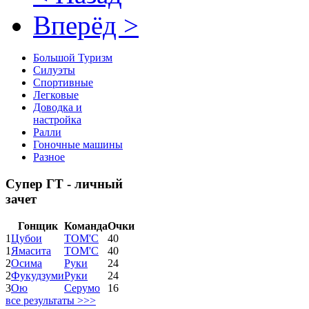
Вперёд >
Большой Туризм
Силуэты
Спортивные
Легковые
Доводка и
настройка
Ралли
Гоночные машины
Разное
Супер ГТ - личный
зачет
Гонщик
Команда
Очки
1
Цубои
ТОМ'С
40
1
Ямасита
ТОМ'С
40
2
Осима
Руки
24
2
Фукудзуми
Руки
24
3
Ою
Серумо
16
все результаты >>>