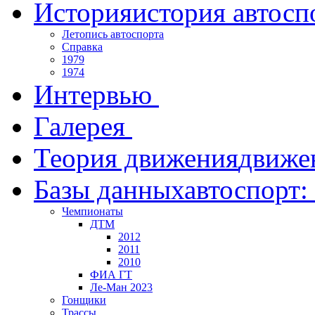
История
история автосп
Летопись автоспорта
Справка
1979
1974
Интервью
Галерея
Теория движения
движе
Базы данных
автоспорт:
Чемпионаты
ДТМ
2012
2011
2010
ФИА ГТ
Ле-Ман 2023
Гонщики
Трассы