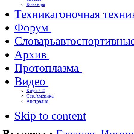
Команды
Техника
гоночная техни
Форум
Словарь
автоспортивны
Архив
Протоплазма
Видео
Клуб 750
Сев.Америка
Австралия
Skip to content
Вы здесь:
Главная
Истор