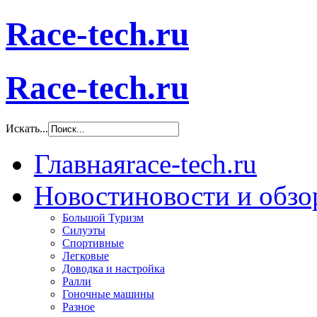
Race-tech.ru
Race-tech.ru
Искать...
Главная
race-tech.ru
Новости
новости и обз
Большой Туризм
Силуэты
Спортивные
Легковые
Доводка и настройка
Ралли
Гоночные машины
Разное