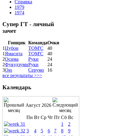
Справка
1979
1974
Супер ГТ - личный
зачет
Гонщик
Команда
Очки
1
Цубои
ТОМ'С
40
1
Ямасита
ТОМ'С
40
2
Осима
Руки
24
2
Фукудзуми
Руки
24
3
Ою
Серумо
16
все результаты >>>
Календарь
Август 2026
Пн
Вт
Ср
Чт
Пт
Сб
Вс
1
2
3
4
5
6
7
8
9