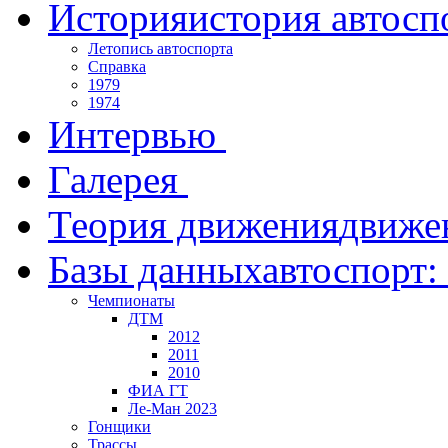
История
история автосп
Летопись автоспорта
Справка
1979
1974
Интервью
Галерея
Теория движения
движе
Базы данных
автоспорт:
Чемпионаты
ДТМ
2012
2011
2010
ФИА ГТ
Ле-Ман 2023
Гонщики
Трассы