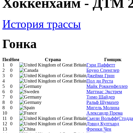
Хоккенхайм - ДТМ 
История трассы
Гонка
Поз
Ном
Страна
Гонщик
1
0
Гэри Паффетт
2
0
Бруно Спенглер
3
0
Джейми Грин
4
Пол ди Реста
5
0
Майк Роккенфеллер
6
0
Маттиас Экстрем
7
0
Тимо Шайдер
8
0
Ральф Шумахер
8
0
Мигель Молина
10
Александр Према
11
0
Сьюзи Вольфф(Стодда
12
0
Дэвид Култхард
13
Френки Чен