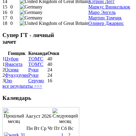
14
Кэтрин Легг
15
0
Маркус Винкельхок
16
0
Маро Энгель
17
0
Мартин Томчик
18
0
Оливер Джарвис
Супер ГТ - личный
зачет
Гонщик
Команда
Очки
1
Цубои
ТОМ'С
40
1
Ямасита
ТОМ'С
40
2
Осима
Руки
24
2
Фукудзуми
Руки
24
3
Ою
Серумо
16
все результаты >>>
Календарь
Август 2026
Пн
Вт
Ср
Чт
Пт
Сб
Вс
1
2