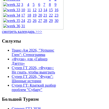
3
4
5
6
7
8
9
10
11
12
13
14
15
16
17
18
19
20
21
22
23
24
25
26
27
28
29
30
31
смотреть календарь >>>
Силуэты
Транс-Ам 2026, "Уоткинс
Глен": Стенограмма
«Фудзи» для «Гайнер
Дзетто»
Супер ГТ 2026, «Фудзи»:
Не гнать, чтобы выиграть
Супер ГТ 2026, "Фудзи":
Шинные истории
Супер ГТ: Краткий разбор
проблем "Субару"
Большой Туризм
Спринт ГТ3 2026,