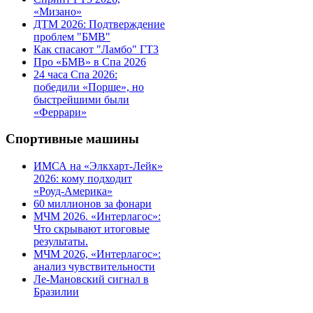
«Мизано»
ДТМ 2026: Подтверждение
проблем "БМВ"
Как спасают "Ламбо" ГТ3
Про «БМВ» в Спа 2026
24 часа Спа 2026:
победили «Порше», но
быстрейшими были
«Феррари»
Спортивные машины
ИМСА на «Элкхарт-Лейк»
2026: кому подходит
«Роуд-Америка»
60 миллионов за фонари
МЧМ 2026. «Интерлагос»:
Что скрывают итоговые
результаты.
МЧМ 2026, «Интерлагос»:
анализ чувствительности
Ле-Мановский сигнал в
Бразилии