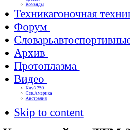
Команды
Техника
гоночная техни
Форум
Словарь
автоспортивны
Архив
Протоплазма
Видео
Клуб 750
Сев.Америка
Австралия
Skip to content