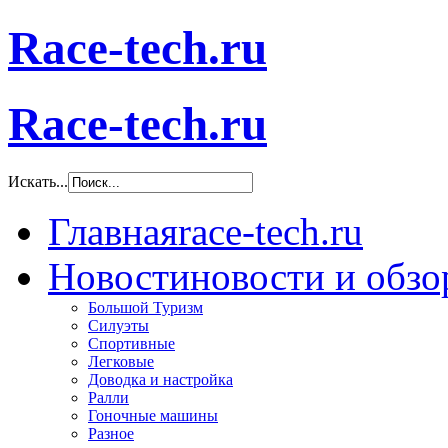
Race-tech.ru
Race-tech.ru
Искать...
Главная
race-tech.ru
Новости
новости и обз
Большой Туризм
Силуэты
Спортивные
Легковые
Доводка и настройка
Ралли
Гоночные машины
Разное