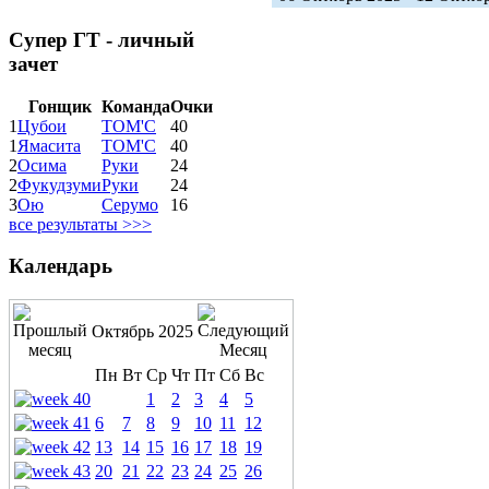
Супер ГТ - личный
зачет
Гонщик
Команда
Очки
1
Цубои
ТОМ'С
40
1
Ямасита
ТОМ'С
40
2
Осима
Руки
24
2
Фукудзуми
Руки
24
3
Ою
Серумо
16
все результаты >>>
Календарь
Октябрь 2025
Пн
Вт
Ср
Чт
Пт
Сб
Вс
1
2
3
4
5
6
7
8
9
10
11
12
13
14
15
16
17
18
19
20
21
22
23
24
25
26