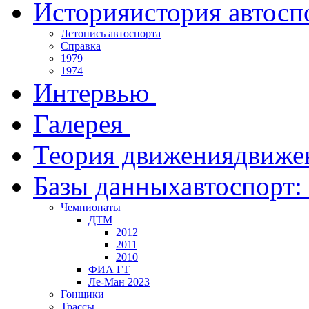
История
история автосп
Летопись автоспорта
Справка
1979
1974
Интервью
Галерея
Теория движения
движе
Базы данных
автоспорт:
Чемпионаты
ДТМ
2012
2011
2010
ФИА ГТ
Ле-Ман 2023
Гонщики
Трассы