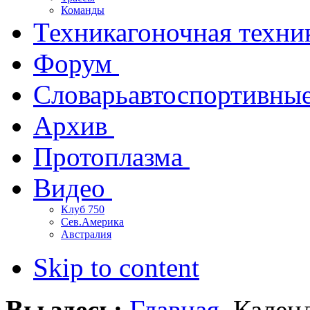
Команды
Техника
гоночная техни
Форум
Словарь
автоспортивны
Архив
Протоплазма
Видео
Клуб 750
Сев.Америка
Австралия
Skip to content
Вы здесь:
Главная
Кален