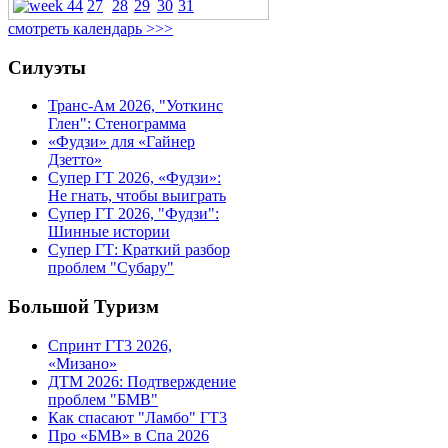
27
28
29
30
31
смотреть календарь >>>
Силуэты
Транс-Ам 2026, "Уоткинс
Глен": Стенограмма
«Фудзи» для «Гайнер
Дзетто»
Супер ГТ 2026, «Фудзи»:
Не гнать, чтобы выиграть
Супер ГТ 2026, "Фудзи":
Шинные истории
Супер ГТ: Краткий разбор
проблем "Субару"
Большой Туризм
Спринт ГТ3 2026,
«Мизано»
ДТМ 2026: Подтверждение
проблем "БМВ"
Как спасают "Ламбо" ГТ3
Про «БМВ» в Спа 2026