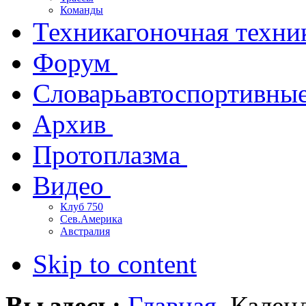
Команды
Техника
гоночная техни
Форум
Словарь
автоспортивны
Архив
Протоплазма
Видео
Клуб 750
Сев.Америка
Австралия
Skip to content
Вы здесь:
Главная
Кален