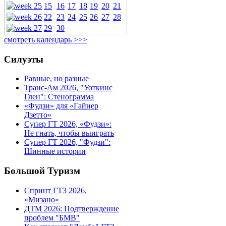
15
16
17
18
19
20
21
22
23
24
25
26
27
28
29
30
смотреть календарь >>>
Силуэты
Равные, но разные
Транс-Ам 2026, "Уоткинс
Глен": Стенограмма
«Фудзи» для «Гайнер
Дзетто»
Супер ГТ 2026, «Фудзи»:
Не гнать, чтобы выиграть
Супер ГТ 2026, "Фудзи":
Шинные истории
Большой Туризм
Спринт ГТ3 2026,
«Мизано»
ДТМ 2026: Подтверждение
проблем "БМВ"