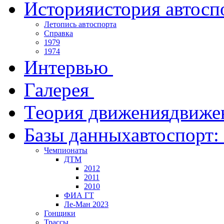
История
история автосп
Летопись автоспорта
Справка
1979
1974
Интервью
Галерея
Теория движения
движе
Базы данных
автоспорт:
Чемпионаты
ДТМ
2012
2011
2010
ФИА ГТ
Ле-Ман 2023
Гонщики
Трассы