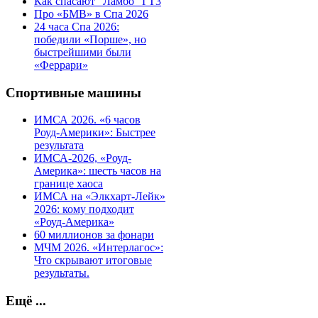
Как спасают "Ламбо" ГТ3
Про «БМВ» в Спа 2026
24 часа Спа 2026:
победили «Порше», но
быстрейшими были
«Феррари»
Спортивные машины
ИМСА 2026. «6 часов
Роуд-Америки»: Быстрее
результата
ИМСА-2026, «Роуд-
Америка»: шесть часов на
границе хаоса
ИМСА на «Элкхарт-Лейк»
2026: кому подходит
«Роуд-Америка»
60 миллионов за фонари
МЧМ 2026. «Интерлагос»:
Что скрывают итоговые
результаты.
Ещё ...