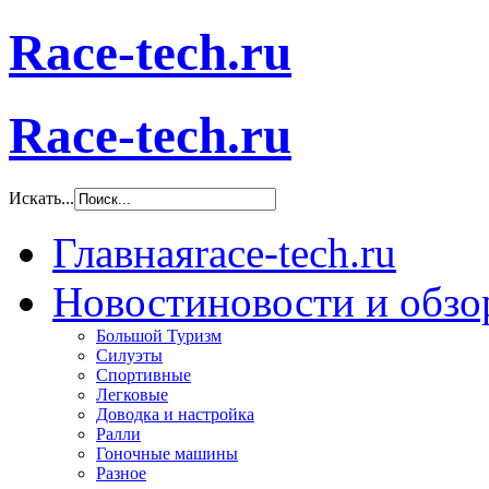
Race-tech.ru
Race-tech.ru
Искать...
Главная
race-tech.ru
Новости
новости и обз
Большой Туризм
Силуэты
Спортивные
Легковые
Доводка и настройка
Ралли
Гоночные машины
Разное