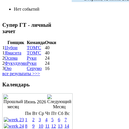
Нет событий
Супер ГТ - личный
зачет
Гонщик
Команда
Очки
1
Цубои
ТОМ'С
40
1
Ямасита
ТОМ'С
40
2
Осима
Руки
24
2
Фукудзуми
Руки
24
3
Ою
Серумо
16
все результаты >>>
Календарь
Июнь 2026
Пн
Вт
Ср
Чт
Пт
Сб
Вс
1
2
3
4
5
6
7
8
9
10
11
12
13
14