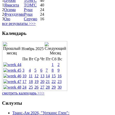
1
Цубои
ТОМ'С
40
1
Ямасита
ТОМ'С
40
2
Осима
Руки
24
2
Фукудзуми
Руки
24
3
Ою
Серумо
16
все результаты >>>
Календарь
Ноябрь 2025
Пн
Вт
Ср
Чт
Пт
Сб
Вс
1
2
3
4
5
6
7
8
9
10
11
12
13
14
15
16
17
18
19
20
21
22
23
24
25
26
27
28
29
30
смотреть календарь >>>
Силуэты
Транс-Ам 2026, "Уоткинс Глен":