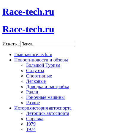
Race-tech.ru
Race-tech.ru
Искать...
Главная
race-tech.ru
Новости
новости и обзоры
Большой Туризм
Силуэты
Спортивные
Легковые
Доводка и настройка
Ралли
Гоночные машины
Разное
История
история автоспорта
Летопись автоспорта
Справка
1979
1974