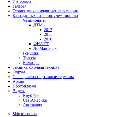
Интервью
Галерея
Теория движения
движение в теории
Базы данных
автоспорт: чемпионаты
Чемпионаты
ДТМ
2012
2011
2010
ФИА ГТ
Ле-Ман 2023
Гонщики
Трассы
Команды
Техника
гоночная техника
Форум
Словарь
автоспортивные термины
Архив
Протоплазма
Видео
Клуб 750
Сев.Америка
Австралия
Skip to content