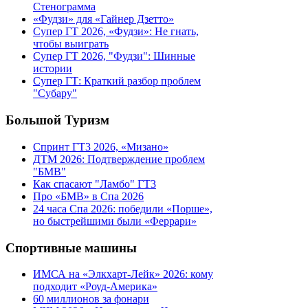
Стенограмма
«Фудзи» для «Гайнер Дзетто»
Супер ГТ 2026, «Фудзи»: Не гнать,
чтобы выиграть
Супер ГТ 2026, "Фудзи": Шинные
истории
Супер ГТ: Краткий разбор проблем
"Субару"
Большой Туризм
Спринт ГТ3 2026, «Мизано»
ДТМ 2026: Подтверждение проблем
"БМВ"
Как спасают "Ламбо" ГТ3
Про «БМВ» в Спа 2026
24 часа Спа 2026: победили «Порше»,
но быстрейшими были «Феррари»
Спортивные машины
ИМСА на «Элкхарт-Лейк» 2026: кому
подходит «Роуд-Америка»
60 миллионов за фонари