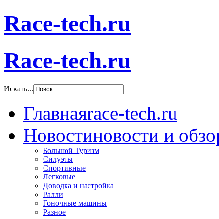
Race-tech.ru
Race-tech.ru
Искать...
Главная
race-tech.ru
Новости
новости и обз
Большой Туризм
Силуэты
Спортивные
Легковые
Доводка и настройка
Ралли
Гоночные машины
Разное