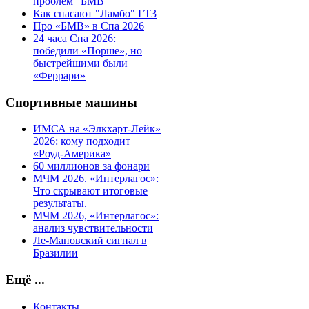
проблем "БМВ"
Как спасают "Ламбо" ГТ3
Про «БМВ» в Спа 2026
24 часа Спа 2026:
победили «Порше», но
быстрейшими были
«Феррари»
Спортивные машины
ИМСА на «Элкхарт-Лейк»
2026: кому подходит
«Роуд-Америка»
60 миллионов за фонари
МЧМ 2026. «Интерлагос»:
Что скрывают итоговые
результаты.
МЧМ 2026, «Интерлагос»:
анализ чувствительности
Ле-Мановский сигнал в
Бразилии
Ещё ...
Контакты