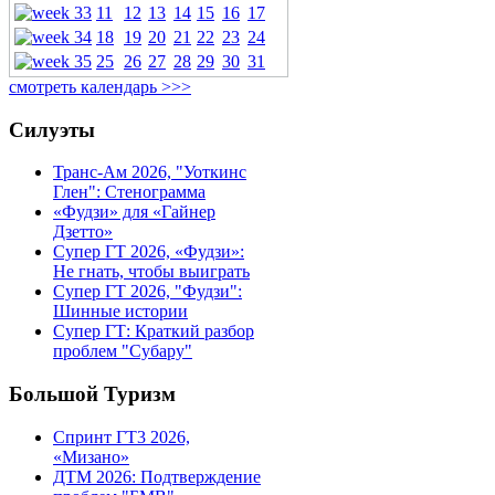
11
12
13
14
15
16
17
18
19
20
21
22
23
24
25
26
27
28
29
30
31
смотреть календарь >>>
Силуэты
Транс-Ам 2026, "Уоткинс
Глен": Стенограмма
«Фудзи» для «Гайнер
Дзетто»
Супер ГТ 2026, «Фудзи»:
Не гнать, чтобы выиграть
Супер ГТ 2026, "Фудзи":
Шинные истории
Супер ГТ: Краткий разбор
проблем "Субару"
Большой Туризм
Спринт ГТ3 2026,
«Мизано»
ДТМ 2026: Подтверждение