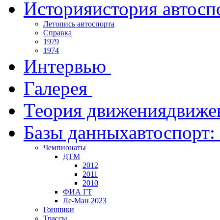
История
история автосп
Летопись автоспорта
Справка
1979
1974
Интервью
Галерея
Теория движения
движе
Базы данных
автоспорт:
Чемпионаты
ДТМ
2012
2011
2010
ФИА ГТ
Ле-Ман 2023
Гонщики
Трассы