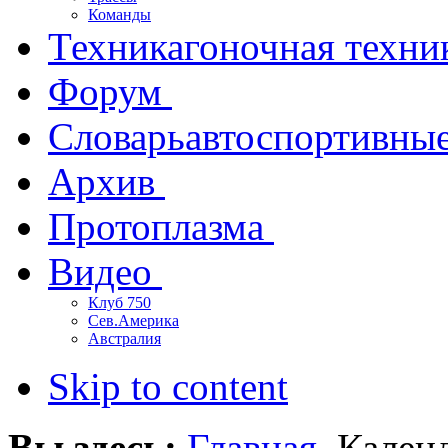
Команды
Техника
гоночная техни
Форум
Словарь
автоспортивны
Архив
Протоплазма
Видео
Клуб 750
Сев.Америка
Австралия
Skip to content
Вы здесь:
Главная
Кален