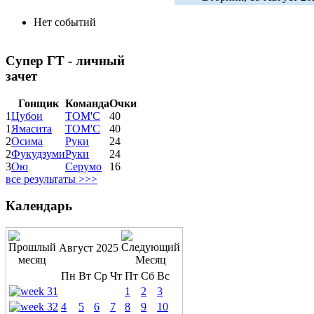
Нет событий
Супер ГТ - личный
зачет
Гонщик
Команда
Очки
1
Цубои
ТОМ'С
40
1
Ямасита
ТОМ'С
40
2
Осима
Руки
24
2
Фукудзуми
Руки
24
3
Ою
Серумо
16
все результаты >>>
Календарь
Август 2025
Пн
Вт
Ср
Чт
Пт
Сб
Вс
1
2
3
4
5
6
7
8
9
10