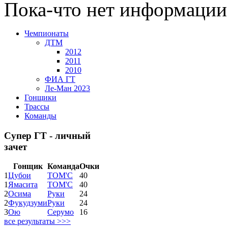
Пока-что нет информации
Чемпионаты
ДТМ
2012
2011
2010
ФИА ГТ
Ле-Ман 2023
Гонщики
Трассы
Команды
Супер ГТ - личный
зачет
Гонщик
Команда
Очки
1
Цубои
ТОМ'С
40
1
Ямасита
ТОМ'С
40
2
Осима
Руки
24
2
Фукудзуми
Руки
24
3
Ою
Серумо
16
все результаты >>>