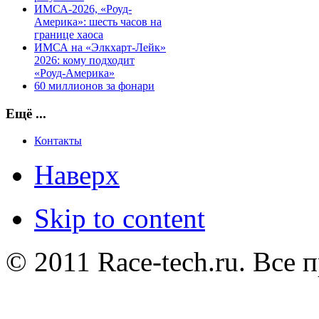
ИМСА-2026, «Роуд-
Америка»: шесть часов на
границе хаоса
ИМСА на «Элкхарт-Лейк»
2026: кому подходит
«Роуд-Америка»
60 миллионов за фонари
Ещё ...
Контакты
Наверх
Skip to content
© 2011 Race-tech.ru. Все