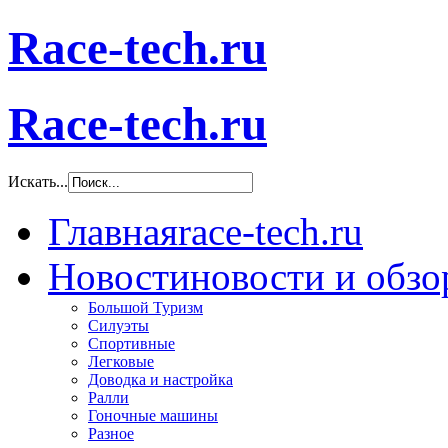
Race-tech.ru
Race-tech.ru
Искать...
Главная
race-tech.ru
Новости
новости и обз
Большой Туризм
Силуэты
Спортивные
Легковые
Доводка и настройка
Ралли
Гоночные машины
Разное