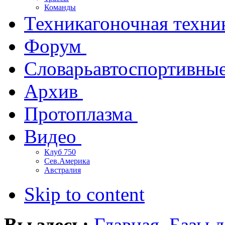
Команды
Техника
гоночная техни
Форум
Словарь
автоспортивны
Архив
Протоплазма
Видео
Клуб 750
Сев.Америка
Австралия
Skip to content
Вы здесь:
Главная
Базы 