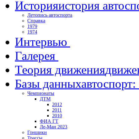
История
история автосп
Летопись автоспорта
Справка
1979
1974
Интервью
Галерея
Теория движения
движе
Базы данных
автоспорт:
Чемпионаты
ДТМ
2012
2011
2010
ФИА ГТ
Ле-Ман 2023
Гонщики
Трассы