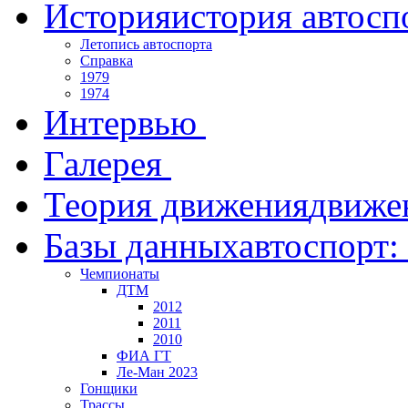
История
история автосп
Летопись автоспорта
Справка
1979
1974
Интервью
Галерея
Теория движения
движе
Базы данных
автоспорт:
Чемпионаты
ДТМ
2012
2011
2010
ФИА ГТ
Ле-Ман 2023
Гонщики
Трассы