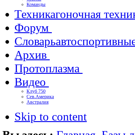
Команды
Техника
гоночная техни
Форум
Словарь
автоспортивны
Архив
Протоплазма
Видео
Клуб 750
Сев.Америка
Австралия
Skip to content
Вы здесь:
Главная
Базы 