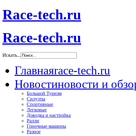
Race-tech.ru
Race-tech.ru
Искать...
Главная
race-tech.ru
Новости
новости и обз
Большой Туризм
Силуэты
Спортивные
Легковые
Доводка и настройка
Ралли
Гоночные машины
Разное