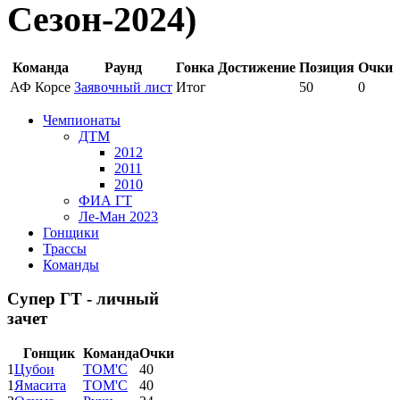
Сезон-2024)
Команда
Раунд
Гонка
Достижение
Позиция
Очки
АФ Корсе
Заявочный лист
Итог
50
0
Чемпионаты
ДТМ
2012
2011
2010
ФИА ГТ
Ле-Ман 2023
Гонщики
Трассы
Команды
Супер ГТ - личный
зачет
Гонщик
Команда
Очки
1
Цубои
ТОМ'С
40
1
Ямасита
ТОМ'С
40