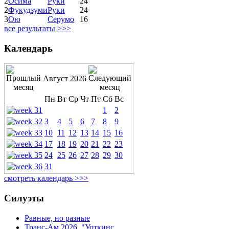
2
Осима
Руки
24
2
Фукудзуми
Руки
24
3
Ою
Серумо
16
все результаты >>>
Календарь
Август 2026
Пн
Вт
Ср
Чт
Пт
Сб
Вс
1
2
3
4
5
6
7
8
9
10
11
12
13
14
15
16
17
18
19
20
21
22
23
24
25
26
27
28
29
30
31
смотреть календарь >>>
Силуэты
Равные, но разные
Транс-Ам 2026, "Уоткинс