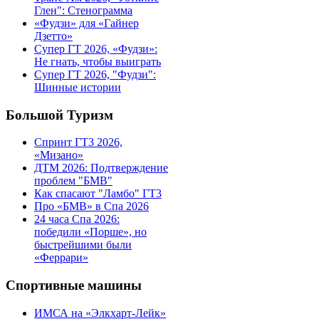
Глен": Стенограмма
«Фудзи» для «Гайнер
Дзетто»
Супер ГТ 2026, «Фудзи»:
Не гнать, чтобы выиграть
Супер ГТ 2026, "Фудзи":
Шинные истории
Большой Туризм
Спринт ГТ3 2026,
«Мизано»
ДТМ 2026: Подтверждение
проблем "БМВ"
Как спасают "Ламбо" ГТ3
Про «БМВ» в Спа 2026
24 часа Спа 2026:
победили «Порше», но
быстрейшими были
«Феррари»
Спортивные машины
ИМСА на «Элкхарт-Лейк»