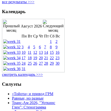
все результаты >>>
Календарь
Август 2026
Пн
Вт
Ср
Чт
Пт
Сб
Вс
1
2
3
4
5
6
7
8
9
10
11
12
13
14
15
16
17
18
19
20
21
22
23
24
25
26
27
28
29
30
31
смотреть календарь >>>
Силуэты
«Тойота» и привод ГРМ
Равные, но разные
Транс-Ам 2026, "Уоткинс
Глен": Стенограмма