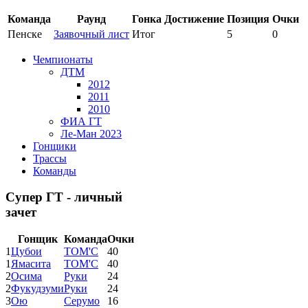
Команда
Раунд
Гонка
Достижение
Позиция
Очки
Пенске
Заявочный лист
Итог
5
0
Чемпионаты
ДТМ
2012
2011
2010
ФИА ГТ
Ле-Ман 2023
Гонщики
Трассы
Команды
Супер ГТ - личный
зачет
Гонщик
Команда
Очки
1
Цубои
ТОМ'С
40
1
Ямасита
ТОМ'С
40
2
Осима
Руки
24
2
Фукудзуми
Руки
24
3
Ою
Серумо
16