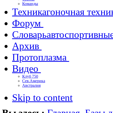
Команды
Техника
гоночная техни
Форум
Словарь
автоспортивны
Архив
Протоплазма
Видео
Клуб 750
Сев.Америка
Австралия
Skip to content
Вы здесь:
Главная
Базы 