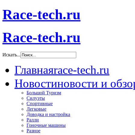
Race-tech.ru
Race-tech.ru
Искать...
Главная
race-tech.ru
Новости
новости и обз
Большой Туризм
Силуэты
Спортивные
Легковые
Доводка и настройка
Ралли
Гоночные машины
Разное