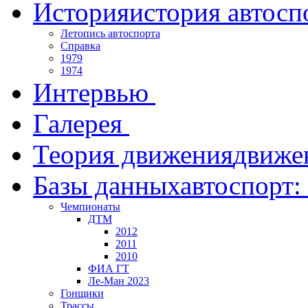
История
история автосп
Летопись автоспорта
Справка
1979
1974
Интервью
Галерея
Теория движения
движе
Базы данных
автоспорт:
Чемпионаты
ДТМ
2012
2011
2010
ФИА ГТ
Ле-Ман 2023
Гонщики
Трассы