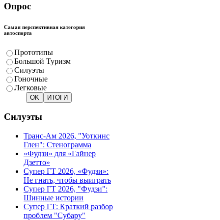
Опрос
Самая перспективная категория
автоспорта
Прототипы
Большой Туризм
Силуэты
Гоночные
Легковые
Силуэты
Транс-Ам 2026, "Уоткинс
Глен": Стенограмма
«Фудзи» для «Гайнер
Дзетто»
Супер ГТ 2026, «Фудзи»:
Не гнать, чтобы выиграть
Супер ГТ 2026, "Фудзи":
Шинные истории
Супер ГТ: Краткий разбор
проблем "Субару"