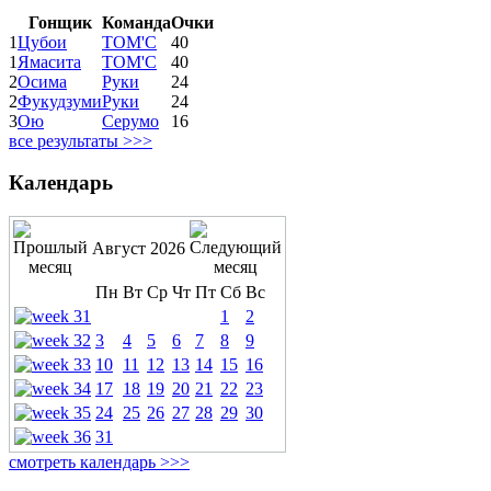
Гонщик
Команда
Очки
1
Цубои
ТОМ'С
40
1
Ямасита
ТОМ'С
40
2
Осима
Руки
24
2
Фукудзуми
Руки
24
3
Ою
Серумо
16
все результаты >>>
Календарь
Август 2026
Пн
Вт
Ср
Чт
Пт
Сб
Вс
1
2
3
4
5
6
7
8
9
10
11
12
13
14
15
16
17
18
19
20
21
22
23
24
25
26
27
28
29
30
31
смотреть календарь >>>