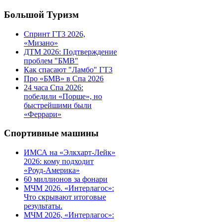
Большой Туризм
Спринт ГТ3 2026,
«Мизано»
ДТМ 2026: Подтверждение
проблем "БМВ"
Как спасают "Ламбо" ГТ3
Про «БМВ» в Спа 2026
24 часа Спа 2026:
победили «Порше», но
быстрейшими были
«Феррари»
Спортивные машины
ИМСА на «Элкхарт-Лейк»
2026: кому подходит
«Роуд-Америка»
60 миллионов за фонари
МЧМ 2026. «Интерлагос»:
Что скрывают итоговые
результаты.
МЧМ 2026, «Интерлагос»: