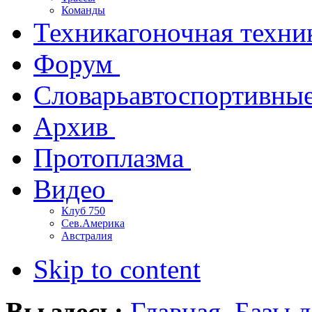
Команды
Техника
гоночная техни
Форум
Словарь
автоспортивны
Архив
Протоплазма
Видео
Клуб 750
Сев.Америка
Австралия
Skip to content
Вы здесь:
Главная
Базы 