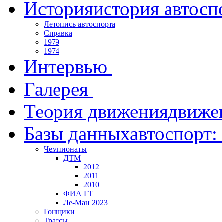
История
история автосп
Летопись автоспорта
Справка
1979
1974
Интервью
Галерея
Теория движения
движе
Базы данных
автоспорт:
Чемпионаты
ДТМ
2012
2011
2010
ФИА ГТ
Ле-Ман 2023
Гонщики
Трассы