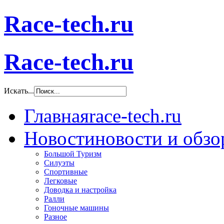
Race-tech.ru
Race-tech.ru
Искать...
Главная
race-tech.ru
Новости
новости и обз
Большой Туризм
Силуэты
Спортивные
Легковые
Доводка и настройка
Ралли
Гоночные машины
Разное