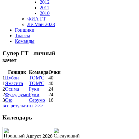
2012
2011
2010
ФИА ГТ
Ле-Ман 2023
Гонщики
Трассы
Команды
Супер ГТ - личный
зачет
Гонщик
Команда
Очки
1
Цубои
ТОМ'С
40
1
Ямасита
ТОМ'С
40
2
Осима
Руки
24
2
Фукудзуми
Руки
24
3
Ою
Серумо
16
все результаты >>>
Календарь
Август 2026