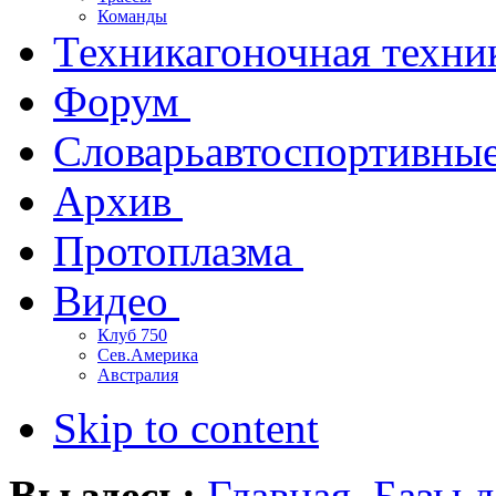
Команды
Техника
гоночная техни
Форум
Словарь
автоспортивны
Архив
Протоплазма
Видео
Клуб 750
Сев.Америка
Австралия
Skip to content
Вы здесь:
Главная
Базы 