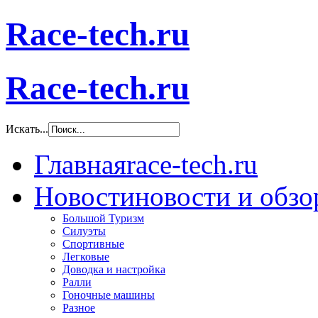
Race-tech.ru
Race-tech.ru
Искать...
Главная
race-tech.ru
Новости
новости и обз
Большой Туризм
Силуэты
Спортивные
Легковые
Доводка и настройка
Ралли
Гоночные машины
Разное