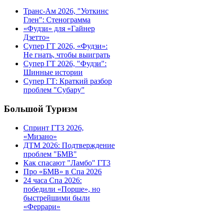
Транс-Ам 2026, "Уоткинс
Глен": Стенограмма
«Фудзи» для «Гайнер
Дзетто»
Супер ГТ 2026, «Фудзи»:
Не гнать, чтобы выиграть
Супер ГТ 2026, "Фудзи":
Шинные истории
Супер ГТ: Краткий разбор
проблем "Субару"
Большой Туризм
Спринт ГТ3 2026,
«Мизано»
ДТМ 2026: Подтверждение
проблем "БМВ"
Как спасают "Ламбо" ГТ3
Про «БМВ» в Спа 2026
24 часа Спа 2026:
победили «Порше», но
быстрейшими были
«Феррари»