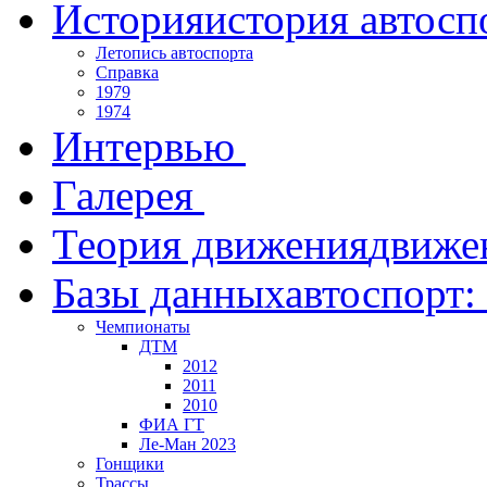
История
история автосп
Летопись автоспорта
Справка
1979
1974
Интервью
Галерея
Теория движения
движе
Базы данных
автоспорт:
Чемпионаты
ДТМ
2012
2011
2010
ФИА ГТ
Ле-Ман 2023
Гонщики
Трассы