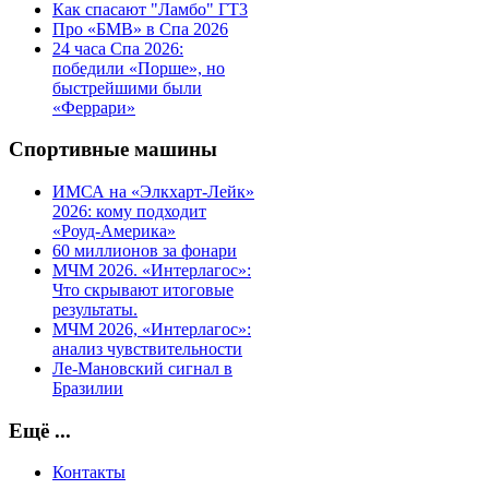
Как спасают "Ламбо" ГТ3
Про «БМВ» в Спа 2026
24 часа Спа 2026:
победили «Порше», но
быстрейшими были
«Феррари»
Спортивные машины
ИМСА на «Элкхарт-Лейк»
2026: кому подходит
«Роуд-Америка»
60 миллионов за фонари
МЧМ 2026. «Интерлагос»:
Что скрывают итоговые
результаты.
МЧМ 2026, «Интерлагос»:
анализ чувствительности
Ле-Мановский сигнал в
Бразилии
Ещё ...
Контакты