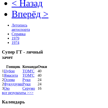
< Назад
Вперёд >
Летопись
автоспорта
Справка
1979
1974
Супер ГТ - личный
зачет
Гонщик
Команда
Очки
1
Цубои
ТОМ'С
40
1
Ямасита
ТОМ'С
40
2
Осима
Руки
24
2
Фукудзуми
Руки
24
3
Ою
Серумо
16
все результаты >>>
Календарь