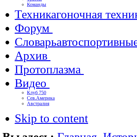
Команды
Техника
гоночная техни
Форум
Словарь
автоспортивны
Архив
Протоплазма
Видео
Клуб 750
Сев.Америка
Австралия
Skip to content
Вы здесь:
Главная
Истор