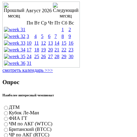
Август 2026
Пн
Вт
Ср
Чт
Пт
Сб
Вс
1
2
3
4
5
6
7
8
9
10
11
12
13
14
15
16
17
18
19
20
21
22
23
24
25
26
27
28
29
30
31
смотреть календарь >>>
Опрос
Наиболее интересный чемпионат
ДТМ
Кубок Ле-Ман
ФИА ГТ
ЧМ по АКГ (WTCC)
Британский (BTCC)
ЧР по АКГ (RTCC)