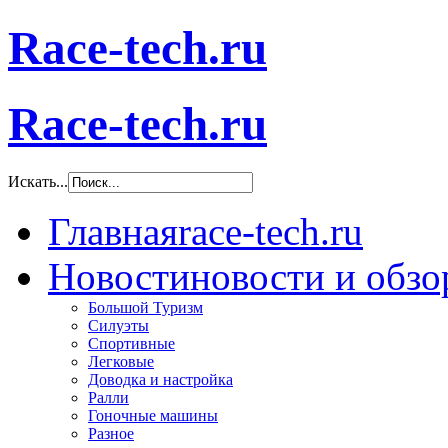
Race-tech.ru
Race-tech.ru
Искать...
Главная
race-tech.ru
Новости
новости и обз
Большой Туризм
Силуэты
Спортивные
Легковые
Доводка и настройка
Ралли
Гоночные машины
Разное