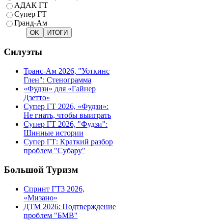
АДАК ГТ
Супер ГТ
Гранд-Ам
Силуэты
Транс-Ам 2026, "Уоткинс
Глен": Стенограмма
«Фудзи» для «Гайнер
Дзетто»
Супер ГТ 2026, «Фудзи»:
Не гнать, чтобы выиграть
Супер ГТ 2026, "Фудзи":
Шинные истории
Супер ГТ: Краткий разбор
проблем "Субару"
Большой Туризм
Спринт ГТ3 2026,
«Мизано»
ДТМ 2026: Подтверждение
проблем "БМВ"