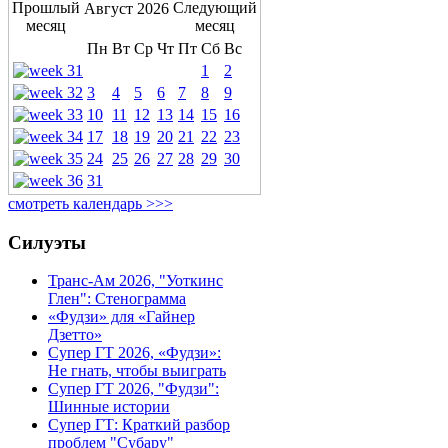
Август 2026
Пн
Вт
Ср
Чт
Пт
Сб
Вс
1
2
3
4
5
6
7
8
9
10
11
12
13
14
15
16
17
18
19
20
21
22
23
24
25
26
27
28
29
30
31
смотреть календарь >>>
Силуэты
Транс-Ам 2026, "Уоткинс
Глен": Стенограмма
«Фудзи» для «Гайнер
Дзетто»
Супер ГТ 2026, «Фудзи»:
Не гнать, чтобы выиграть
Супер ГТ 2026, "Фудзи":
Шинные истории
Супер ГТ: Краткий разбор
проблем "Субару"