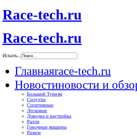
Race-tech.ru
Race-tech.ru
Искать...
Главная
race-tech.ru
Новости
новости и обз
Большой Туризм
Силуэты
Спортивные
Легковые
Доводка и настройка
Ралли
Гоночные машины
Разное