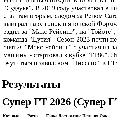
Начал гоняться поздно, в 18 лет, в го
"Судзуке". В 2019 году участвовал в 
стал там вторым, следом за Реном Сато
выиграл пару гонок в японской Форму
ездил за "Макс Рейсинг", на "Тойоте"
команда "Цутия". Сезон-2023 почти не
снятия "Макс Рейсинг" с участия из-з
машины - стартовал в кубке "ГР86". 
очутиться в заводском "Ниссане" в ГТ
Результаты
Супер ГТ 2026 (Супер ГТ
Команда
Раунд
Гонка
Достижение
Позиция
Очки