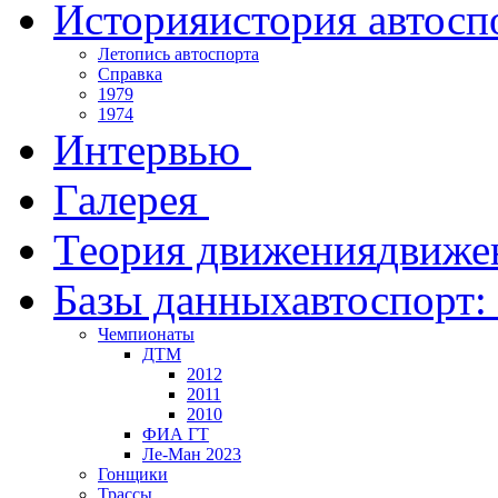
История
история автосп
Летопись автоспорта
Справка
1979
1974
Интервью
Галерея
Теория движения
движе
Базы данных
автоспорт:
Чемпионаты
ДТМ
2012
2011
2010
ФИА ГТ
Ле-Ман 2023
Гонщики
Трассы