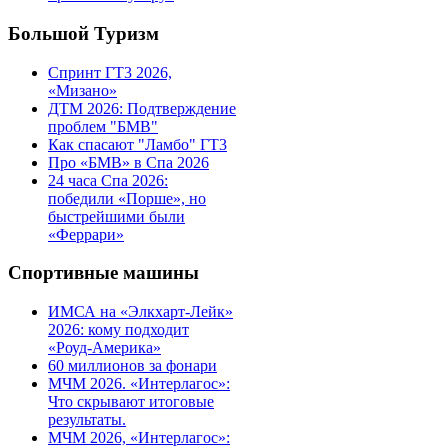
Большой Туризм
Спринт ГТ3 2026,
«Мизано»
ДТМ 2026: Подтверждение
проблем "БМВ"
Как спасают "Ламбо" ГТ3
Про «БМВ» в Спа 2026
24 часа Спа 2026:
победили «Порше», но
быстрейшими были
«Феррари»
Спортивные машины
ИМСА на «Элкхарт-Лейк»
2026: кому подходит
«Роуд-Америка»
60 миллионов за фонари
МЧМ 2026. «Интерлагос»:
Что скрывают итоговые
результаты.
МЧМ 2026, «Интерлагос»: