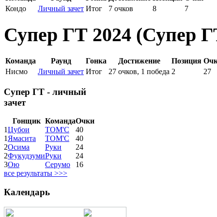
Кондо
Личный зачет
Итог
7 очков
8
7
Супер ГТ 2024 (Супер ГТ
Команда
Раунд
Гонка
Достижение
Позиция
Оч
Нисмо
Личный зачет
Итог
27 очков, 1 победа
2
27
Супер ГТ - личный
зачет
Гонщик
Команда
Очки
1
Цубои
ТОМ'С
40
1
Ямасита
ТОМ'С
40
2
Осима
Руки
24
2
Фукудзуми
Руки
24
3
Ою
Серумо
16
все результаты >>>
Календарь