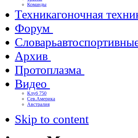
Команды
Техника
гоночная техни
Форум
Словарь
автоспортивны
Архив
Протоплазма
Видео
Клуб 750
Сев.Америка
Австралия
Skip to content