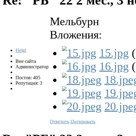
Re: "РБ" 22
2 мес., 3 
Мельбурн
Вложения:
15.jpg
(
Helgi
Вне сайта
16.jpg
(
Администратор
18.jpe
Постов: 405
Репутация: 3
19.jpe
20.jpe
Ответить
Цитировать