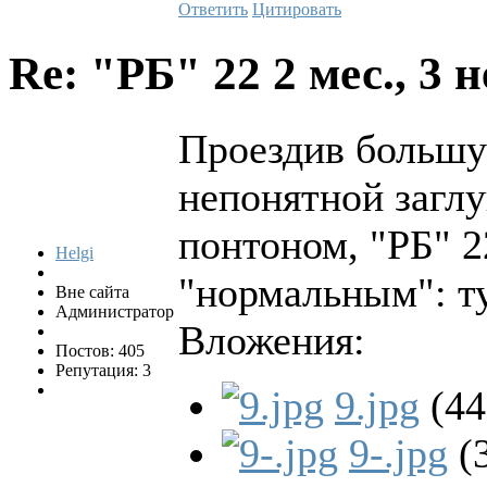
Ответить
Цитировать
Re: "РБ" 22
2 мес., 3 
Проездив большу
непонятной заглу
понтоном, "РБ" 2
Helgi
"нормальным": ту
Вне сайта
Администратор
Вложения:
Постов: 405
Репутация: 3
9.jpg
(4
9-.jpg
(